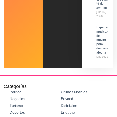
% de
avance
julio 16,
2026
Experiencias
musicales
de
movimiento
para
despertar la
alegría
julio 16, 2026
Categorías
Politica
Últimas Noticias
Negocios
Boyacá
Turismo
Distritales
Deportes
Engativá