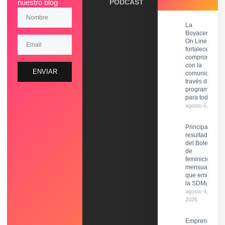
nuestro blog
PODCAST
La
Boyacense
On Line
fortalece su
compromiso
con la
ENVIAR
comunidad a
través de una
programación
para todos.
agosto 6, 2026
Principales
resultados
del Boletín
de
feminicidios
mensual
que emite
la SDMujer
agosto 4,
2026
Emprender